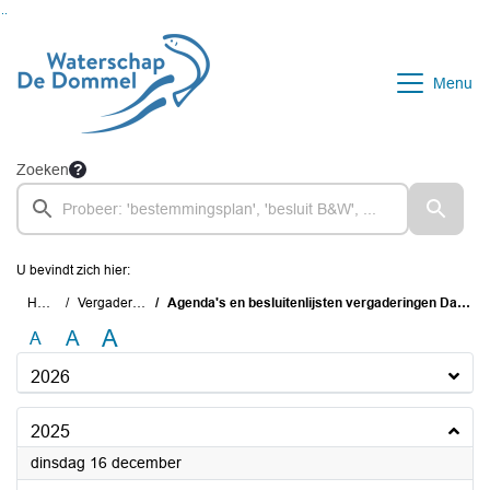
Ga naar de inhoud van deze pagina
Ga naar het zoeken
Ga naar het menu
Menu
Zoeken
U bevindt zich hier:
Home
Vergaderingen
Agenda's en besluitenlijsten vergaderingen Dagelijks Bestuur
A
A
A
2026
2025
2025
dinsdag 16 december