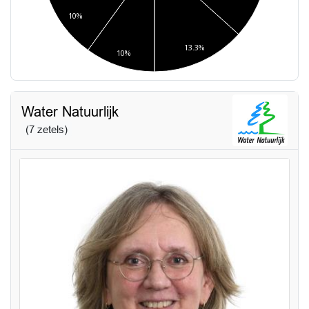
10%
13.3%
10%
Water Natuurlijk
(7 zetels)