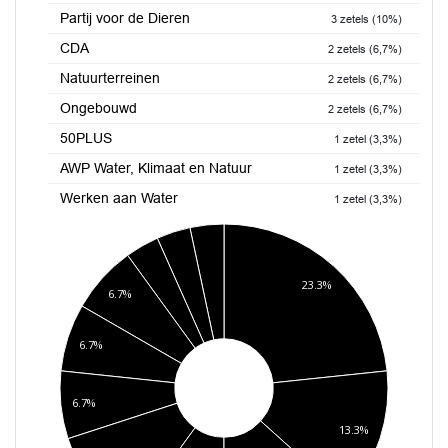
Partij voor de Dieren
3 zetels (10%)
CDA
2 zetels (6,7%)
Natuurterreinen
2 zetels (6,7%)
Ongebouwd
2 zetels (6,7%)
50PLUS
1 zetel (3,3%)
AWP Water, Klimaat en Natuur
1 zetel (3,3%)
Werken aan Water
1 zetel (3,3%)
23.3%
6.7%
6.7%
6.7%
13.3%