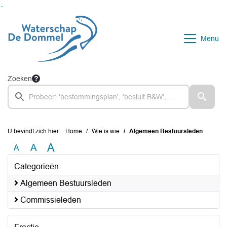
Ga naar de inhoud van deze pagina
Ga naar het zoeken
Ga naar het menu
Menu
Zoeken
U bevindt zich hier:
Home
Wie is wie
Algemeen Bestuursleden
A
A
A
Categorieën
Algemeen Bestuursleden
Commissieleden