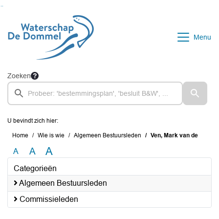
Ga naar de inhoud van deze pagina
Ga naar het zoeken
Ga naar het menu
Menu
Zoeken
U bevindt zich hier:
Home
Wie is wie
Algemeen Bestuursleden
Ven, Mark van de
A
A
A
Categorieën
Algemeen Bestuursleden
Commissieleden