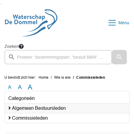
Ga naar de inhoud van deze pagina
Ga naar het zoeken
Ga naar het menu
Menu
Zoeken
U bevindt zich hier:
Home
Wie is wie
Commissieleden
A
A
A
Categorieën
Algemeen Bestuursleden
Commissieleden