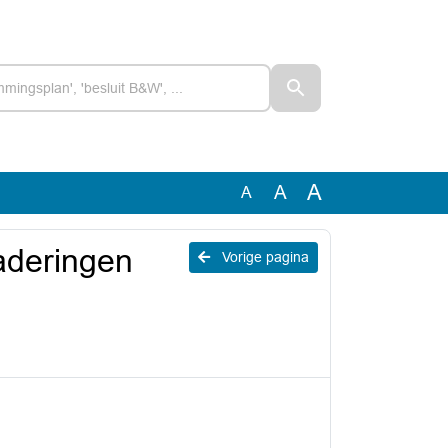
A
A
A
gaderingen
Vorige pagina