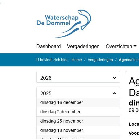
Ga naar de inhoud van deze pagina
Ga naar het zoeken
Ga naar het menu
Dashboard
Vergaderingen
Overzichten
U bevindt zich hier:
Home
Vergaderingen
Agenda's en
2026
Ag
Da
2025
di
2025
dinsdag 16 december
09:0
2025
dinsdag 2 december
2025
dinsdag 25 november
Loca
2025
dinsdag 18 november
Voorz