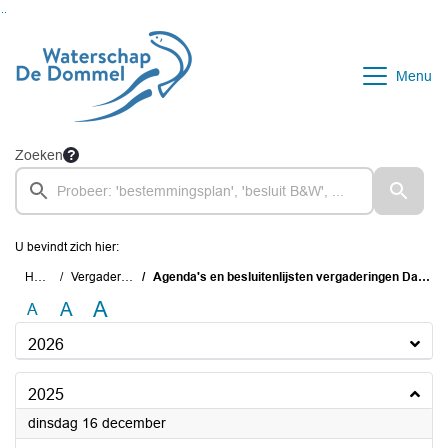
Ga naar de inhoud van deze pagina
Ga naar het zoeken
Ga naar het menu
Menu
Zoeken
U bevindt zich hier:
Home
Vergaderingen
Agenda's en besluitenlijsten vergaderingen Dagelijks Bestuur
A
A
A
2026
2025
2025
dinsdag 16 december