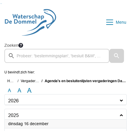
Ga naar de inhoud van deze pagina
Ga naar het zoeken
Ga naar het menu
Menu
Zoeken
U bevindt zich hier:
Home
Vergaderingen
Agenda's en besluitenlijsten vergaderingen Dagelijks Bestuur
A
A
A
2026
2025
2025
dinsdag 16 december