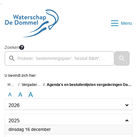
Ga naar de inhoud van deze pagina
Ga naar het zoeken
Ga naar het menu
Menu
Zoeken
U bevindt zich hier:
Home
Vergaderingen
Agenda's en besluitenlijsten vergaderingen Dagelijks Bestuur
A
A
A
2026
2025
2025
dinsdag 16 december