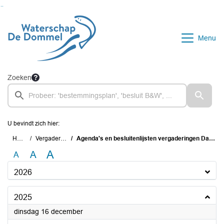
Ga naar de inhoud van deze pagina
Ga naar het zoeken
Ga naar het menu
Menu
Zoeken
U bevindt zich hier:
Home
Vergaderingen
Agenda's en besluitenlijsten vergaderingen Dagelijks Bestuur
A
A
A
2026
2025
2025
dinsdag 16 december