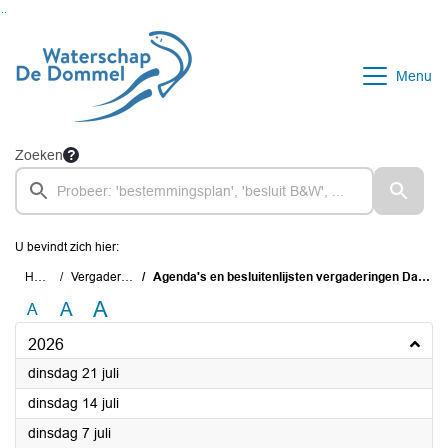
Ga naar de inhoud van deze pagina
Ga naar het zoeken
Ga naar het menu
Menu
Zoeken
U bevindt zich hier:
Home
Vergaderingen
Agenda's en besluitenlijsten vergaderingen Dagelijks Bestuur
A
A
A
2026
2026
dinsdag 21 juli
2026
dinsdag 14 juli
2026
dinsdag 7 juli