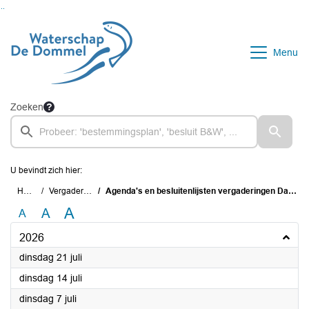
Ga naar de inhoud van deze pagina
Ga naar het zoeken
Ga naar het menu
Menu
Zoeken
U bevindt zich hier:
Home
Vergaderingen
Agenda's en besluitenlijsten vergaderingen Dagelijks Bestuur
A
A
A
2026
2026
dinsdag 21 juli
2026
dinsdag 14 juli
2026
dinsdag 7 juli