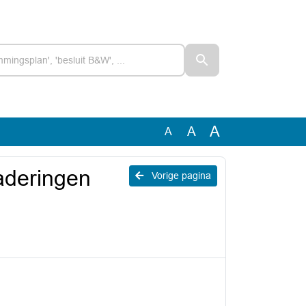
A
A
A
gaderingen
Vorige pagina