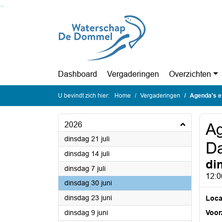
Ga naar de inhoud van deze pagina
Ga naar het zoeken
Ga naar het menu
Dashboard
Vergaderingen
Overzichten
U bevindt zich hier:
Home
Vergaderingen
Agenda's en
2026
Ag
2026
dinsdag 21 juli
Da
2026
dinsdag 14 juli
di
2026
dinsdag 7 juli
12:0
2026
dinsdag 30 juni
2026
dinsdag 23 juni
Loca
2026
dinsdag 9 juni
Voorz