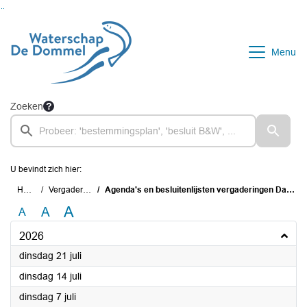
Ga naar de inhoud van deze pagina
Ga naar het zoeken
Ga naar het menu
Menu
Zoeken
U bevindt zich hier:
Home
Vergaderingen
Agenda's en besluitenlijsten vergaderingen Dagelijks Bestuur
A
A
A
2026
2026
dinsdag 21 juli
2026
dinsdag 14 juli
2026
dinsdag 7 juli