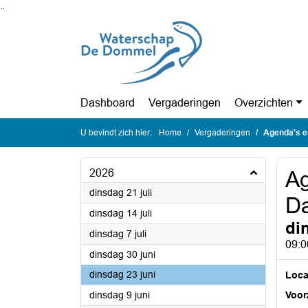
Ga naar de inhoud van deze pagina
Ga naar het zoeken
Ga naar het menu
Dashboard
Vergaderingen
Overzichten
U bevindt zich hier:
Home
Vergaderingen
Agenda's en
2026
Ag
2026
dinsdag 21 juli
Da
2026
dinsdag 14 juli
di
2026
dinsdag 7 juli
09:0
2026
dinsdag 30 juni
2026
dinsdag 23 juni
Loca
2026
dinsdag 9 juni
Voorz