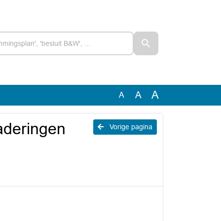
A
A
A
gaderingen
Vorige pagina