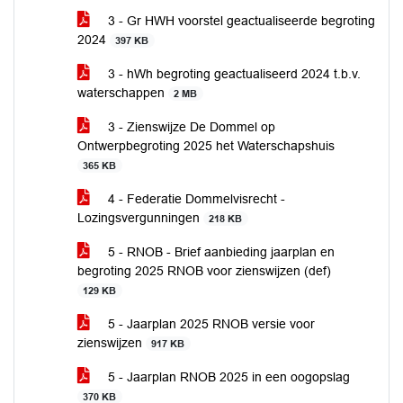
3 - Gr HWH voorstel geactualiseerde begroting
2024
397 KB
3 - hWh begroting geactualiseerd 2024 t.b.v.
waterschappen
2 MB
3 - Zienswijze De Dommel op
Ontwerpbegroting 2025 het Waterschapshuis
365 KB
4 - Federatie Dommelvisrecht -
Lozingsvergunningen
218 KB
5 - RNOB - Brief aanbieding jaarplan en
begroting 2025 RNOB voor zienswijzen (def)
129 KB
5 - Jaarplan 2025 RNOB versie voor
zienswijzen
917 KB
5 - Jaarplan RNOB 2025 in een oogopslag
370 KB