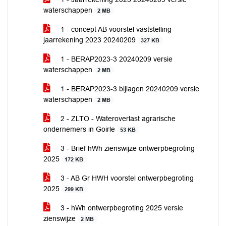
waterschappen
2 MB
1 - concept AB voorstel vaststelling
jaarrekening 2023 20240209
327 KB
1 - BERAP2023-3 20240209 versie
waterschappen
2 MB
1 - BERAP2023-3 bijlagen 20240209 versie
waterschappen
2 MB
2 - ZLTO - Wateroverlast agrarische
ondernemers in Goirle
53 KB
3 - Brief hWh zienswijze ontwerpbegroting
2025
172 KB
3 - AB Gr HWH voorstel ontwerpbegroting
2025
299 KB
3 - hWh ontwerpbegroting 2025 versie
zienswijze
2 MB