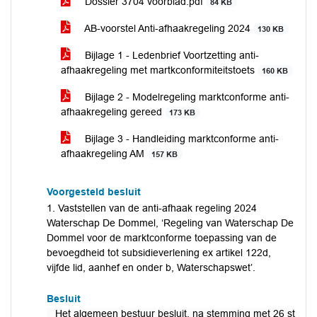
Dossier 3704 voorblad.pdf
84 KB
AB-voorstel Anti-afhaakregeling 2024
130 KB
Bijlage 1 - Ledenbrief Voortzetting anti-
afhaakregeling met martkconformiteitstoets
160 KB
Bijlage 2 - Modelregeling marktconforme anti-
afhaakregeling gereed
173 KB
Bijlage 3 - Handleiding marktconforme anti-
afhaakregeling AM
157 KB
Voorgesteld besluit
1. Vaststellen van de anti-afhaak regeling 2024
Waterschap De Dommel, ‘Regeling van Waterschap De
Dommel voor de marktconforme toepassing van de
bevoegdheid tot subsidieverlening ex artikel 122d,
vijfde lid, aanhef en onder b, Waterschapswet’.
Besluit
Het algemeen bestuur besluit, na stemming met 26 stemm