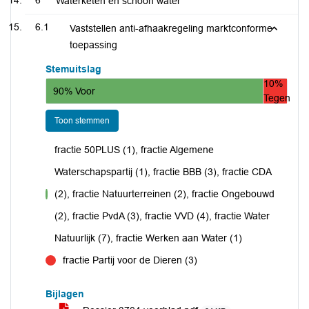
6
Waterketen en schoon water
6.1
Vaststellen anti-afhaakregeling marktconforme
toepassing
Stemuitslag
10%
90% Voor
Tegen
Toon stemmen
fractie 50PLUS (1), fractie Algemene
Waterschapspartij (1), fractie BBB (3), fractie CDA
(2), fractie Natuurterreinen (2), fractie Ongebouwd
voor
(2), fractie PvdA (3), fractie VVD (4), fractie Water
Natuurlijk (7), fractie Werken aan Water (1)
fractie Partij voor de Dieren (3)
tegen
Bijlagen