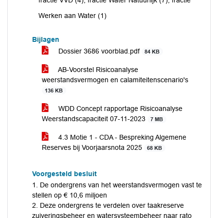
fractie VVD (4), fractie Water Natuurlijk (7), fractie
Werken aan Water (1)
Bijlagen
Dossier 3686 voorblad.pdf
84 KB
AB-Voorstel Risicoanalyse
weerstandsvermogen en calamiteitenscenario's
136 KB
WDD Concept rapportage Risicoanalyse
Weerstandscapaciteit 07-11-2023
7 MB
4.3 Motie 1 - CDA - Bespreking Algemene
Reserves bij Voorjaarsnota 2025
68 KB
Voorgesteld besluit
1. De ondergrens van het weerstandsvermogen vast te
stellen op € 10,6 miljoen
2. Deze ondergrens te verdelen over taakreserve
zuiveringsbeheer en watersysteembeheer naar rato