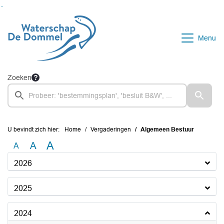
Ga naar de inhoud van deze pagina
Ga naar het zoeken
Ga naar het menu
Menu
Zoeken
U bevindt zich hier:
Home
Vergaderingen
Algemeen Bestuur
A
A
A
2026
2025
2024