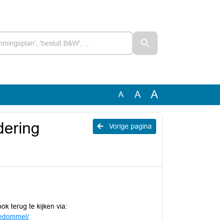
A
A
A
ering
Vorige pagina
ok terug te kijken via:
dedommel/