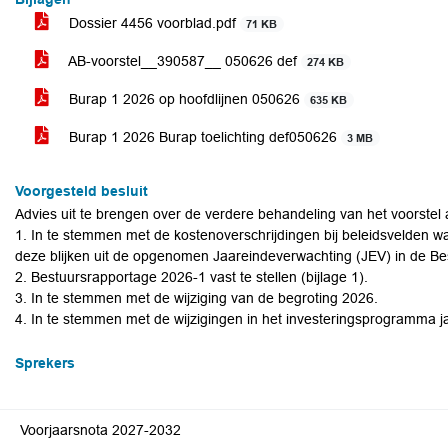
Dossier 4456 voorblad.pdf
71 KB
AB-voorstel__390587__ 050626 def
274 KB
Burap 1 2026 op hoofdlijnen 050626
635 KB
Burap 1 2026 Burap toelichting def050626
3 MB
Voorgesteld besluit
Advies uit te brengen over de verdere behandeling van het voorstel
1. In te stemmen met de kostenoverschrijdingen bij beleidsvelden wa
deze blijken uit de opgenomen Jaareindeverwachting (JEV) in de B
2. Bestuursrapportage 2026-1 vast te stellen (bijlage 1).
3. In te stemmen met de wijziging van de begroting 2026.
4. In te stemmen met de wijzigingen in het investeringsprogramma ja
Sprekers
Voorjaarsnota 2027-2032