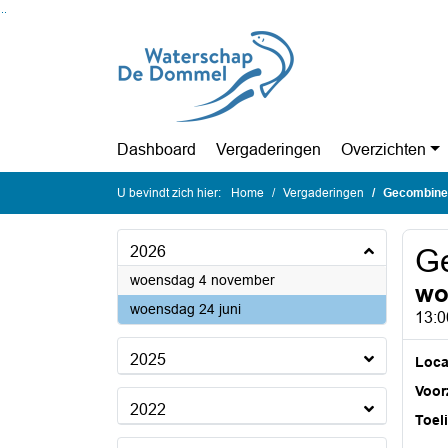
Ga naar de inhoud van deze pagina
Ga naar het zoeken
Ga naar het menu
Dashboard
Vergaderingen
Overzichten
U bevindt zich hier:
Home
Vergaderingen
Gecombine
2026
G
2026
woensdag 4 november
wo
2026
woensdag 24 juni
13:0
2025
Loca
Voorz
2022
Toel