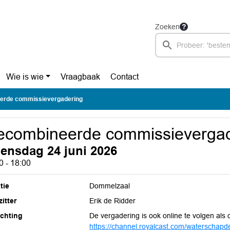
Zoeken
Wie is wie
Vraagbaak
Contact
erde commissievergadering
ecombineerde commissievergad
ensdag 24 juni 2026
0 - 18:00
tie
Dommelzaal
itter
Erik de Ridder
ichting
De vergadering is ook online te volgen als o
https://channel.royalcast.com/waterschap