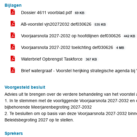
Bijlagen
Dossier 4611 voorblad.pdf
69 KB
AB-voorstel vjn20272032 def030626
535 KB
Voorjaarsnota 2027-2032 op hoofdlijnen def030626
442 KB
Voorjaarsnota 2027-2032 toelichting def030626
4 MB
Waterbrief Opbrengst Taskforce
367 KB
Brief watergraaf - Voorstel herijking strategische agenda b
Voorgesteld besluit
Advies uit te brengen over de verdere behandeling van het voorstel
1. In te stemmen met de voorliggende Voorjaarsnota 2027-2032 en c
bijbehorende Meerjarenbegroting 2027-2032
2. Te besluiten om op basis van deze Voorjaarsnota 2027-2032 binne
Beleidsbegroting 2027 op te stellen.
Sprekers