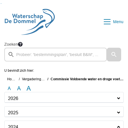
Ga naar de inhoud van deze pagina
Ga naar het zoeken
Ga naar het menu
Menu
Zoeken
U bevindt zich hier:
Home
Vergaderingen
Commissie Voldoende water en droge voeten
A
A
A
2026
2025
2024