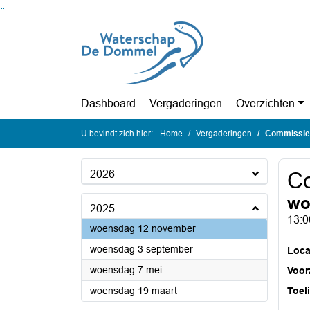
Ga naar de inhoud van deze pagina
Ga naar het zoeken
Ga naar het menu
Dashboard
Vergaderingen
Overzichten
U bevindt zich hier:
Home
Vergaderingen
Commissie 
2026
Co
wo
2025
13:0
2025
woensdag 12 november
2025
woensdag 3 september
Loca
2025
woensdag 7 mei
Voorz
2025
woensdag 19 maart
Toel