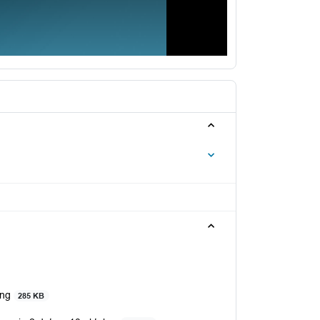
ing
285 KB