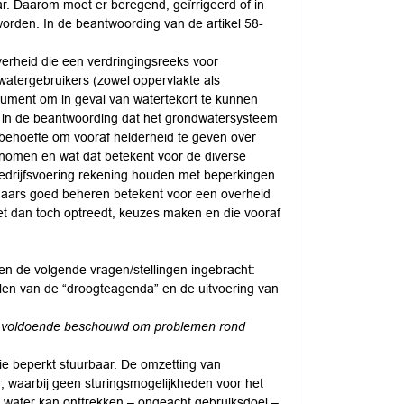
ar. Daarom moet er beregend, geïrrigeerd of in
orden. In de beantwoording van de artikel 58-
overheid die een verdringingsreeks voor
watergebruikers (zowel oppervlakte als
ument om in geval van watertekort te kunnen
t in de beantwoording dat het grondwatersysteem
 behoefte om vooraf helderheid te geven over
nomen en wat dat betekent voor de diverse
 bedrijfsvoering rekening houden met beperkingen
chaars goed beheren betekent voor een overheid
et dan toch optreedt, keuzes maken en die vooraf
 de volgende vragen/stellingen ingebracht:
llen van de “droogteagenda” en de uitvoering van
s voldoende beschouwd om problemen rond
tie beperkt stuurbaar. De omzetting van
, waarbij geen sturingsmogelijkheden voor het
e water kan onttrekken – ongeacht gebruiksdoel –