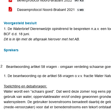
Beverprotocol Noord-Brabant 2022
947 KB
Dassenprotocol Noord-Brabant 2021
5 MB
Voorgesteld besluit
1. De Waterbrief Dierenwelzijn opiniërend te bespreken n.a.v. een 
BCF d.d. 18 juni.
Dit is in lijn met de afspraak hierover met het AB.
Sprekers
.2
Beantwoording artikel 58 vragen - omgaan verdeling schaarse goe
1. De beantwoording op de artikel 58-vragen o.v.v. fractie Water Nat
Toelichting en debatvragen:
Water wordt een ”schaars goed”. Dat werd deze zomer nog eens pijn
gebruik van water, oppervlaktewater en/of ondiep gewonnen grondw
watersysteem. De gebruiker bovenstrooms benadeelt daarbij de gebr
(mede-veroorzaker) voor dat er benedenstrooms een tekort ontstaat