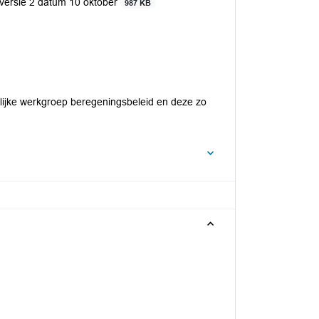
versie 2 datum 10 oktober
987 KB
lijke werkgroep beregeningsbeleid en deze zo