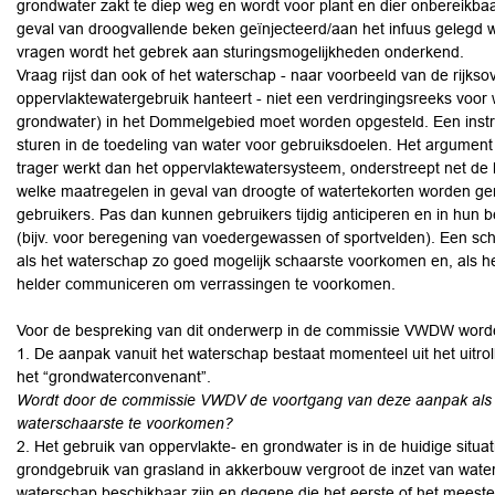
grondwater zakt te diep weg en wordt voor plant en dier onbereikba
geval van droogvallende beken geïnjecteerd/aan het infuus gelegd w
vragen wordt het gebrek aan sturingsmogelijkheden onderkend.
Vraag rijst dan ook of het waterschap - naar voorbeeld van de rijks
oppervlaktewatergebruik hanteert - niet een verdringingsreeks voor 
grondwater) in het Dommelgebied moet worden opgesteld. Een instr
sturen in de toedeling van water voor gebruiksdoelen. Het argumen
trager werkt dan het oppervlaktewatersysteem, onderstreept net de
welke maatregelen in geval van droogte of watertekorten worden ge
gebruikers. Pas dan kunnen gebruikers tijdig anticiperen en in hun
(bijv. voor beregening van voedergewassen of sportvelden). Een s
als het waterschap zo goed mogelijk schaarste voorkomen en, als h
helder communiceren om verrassingen te voorkomen.
Voor de bespreking van dit onderwerp in de commissie VWDW worden
1. De aanpak vanuit het waterschap bestaat momenteel uit het uitro
het “grondwaterconvenant”.
Wordt door de commissie VWDV de voortgang van deze aanpak al
waterschaarste te voorkomen?
2. Het gebruik van oppervlakte- en grondwater is in de huidige situa
grondgebruik van grasland in akkerbouw vergroot de inzet van water
waterschap beschikbaar zijn en degene die het eerste of het meest