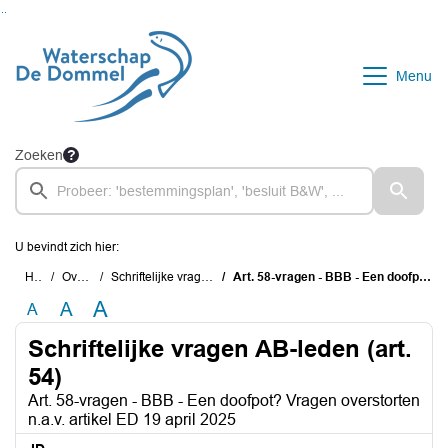
Ga naar de inhoud van deze pagina
Ga naar het zoeken
Ga naar het menu
Menu
Zoeken
U bevindt zich hier:
Home
Overzichten
Schriftelijke vragen AB-leden (art. 54)
Art. 58-vragen - BBB - Een doofpot? Vragen overstorten n.a.v. artikel ED 19 april 2025
A
A
A
Schriftelijke vragen AB-leden (art.
54)
Art. 58-vragen - BBB - Een doofpot? Vragen overstorten
n.a.v. artikel ED 19 april 2025