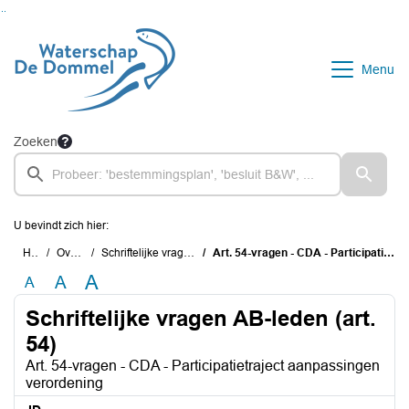
Ga naar de inhoud van deze pagina
Ga naar het zoeken
Ga naar het menu
Menu
Zoeken
U bevindt zich hier:
Home
Overzichten
Schriftelijke vragen AB-leden (art. 54)
Art. 54-vragen - CDA - Participatietraject aanpassingen verordening
A
A
A
Schriftelijke vragen AB-leden (art.
54)
Art. 54-vragen - CDA - Participatietraject aanpassingen
verordening