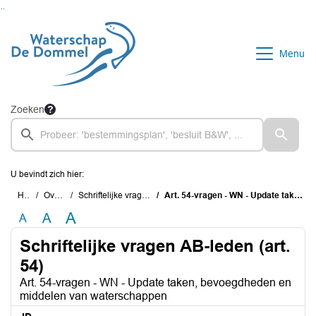
Ga naar de inhoud van deze pagina
Ga naar het zoeken
Ga naar het menu
Menu
Zoeken
U bevindt zich hier:
Home
Overzichten
Schriftelijke vragen AB-leden (art. 54)
Art. 54-vragen - WN - Update taken, bevoegdheden en middelen van waterschappen
A
A
A
Schriftelijke vragen AB-leden (art.
54)
Art. 54-vragen - WN - Update taken, bevoegdheden en
middelen van waterschappen