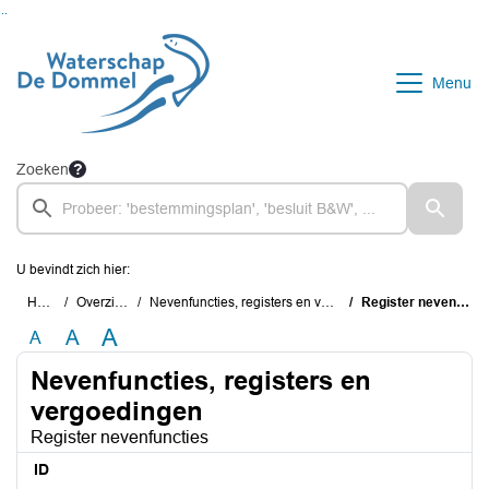
Ga naar de inhoud van deze pagina
Ga naar het zoeken
Ga naar het menu
Menu
Zoeken
U bevindt zich hier:
Home
Overzichten
Nevenfuncties, registers en vergoedingen
Register nevenfuncties
A
A
A
Nevenfuncties, registers en
vergoedingen
Register nevenfuncties
ID