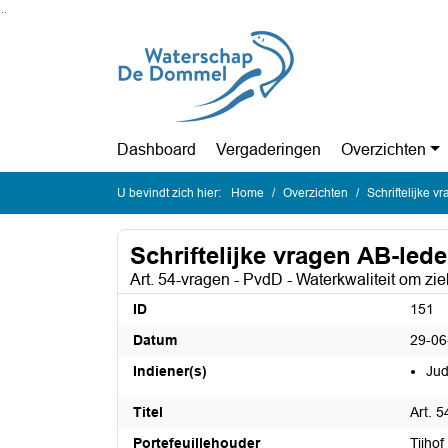
Ga naar de inhoud van deze pagina
Ga naar het zoeken
Ga naar het menu
Dashboard
Vergaderingen
Overzichten
U bevindt zich hier:
Home
Overzichten
Schriftelijke v
Schriftelijke vragen AB-leden
Art. 54-vragen - PvdD - Waterkwaliteit om zi
ID
151
Datum
29-06
Indiener(s)
Jud
Titel
Art. 
Portefeuillehouder
Tijhof