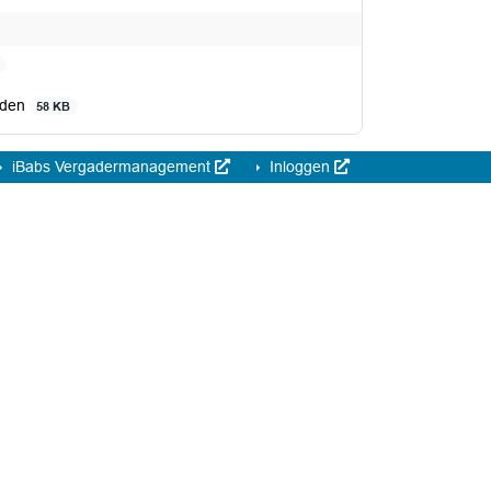
orden
58 KB
iBabs Vergadermanagement
Inloggen