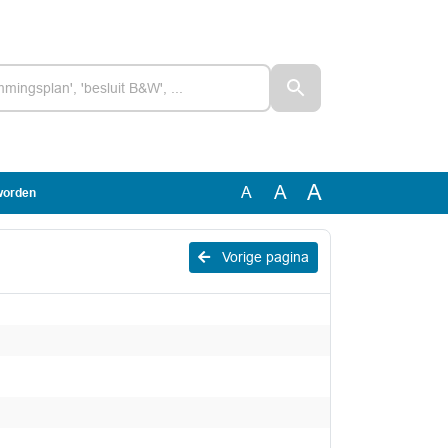
A
A
A
 worden
Vorige pagina