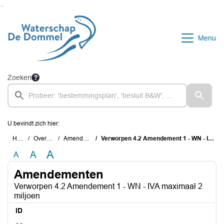
Ga naar de inhoud van deze pagina
Ga naar het zoeken
Ga naar het menu
Menu
Zoeken
U bevindt zich hier:
Home
Overzichten
Amendementen
Verworpen 4.2 Amendement 1 - WN - IVA maximaal 2 miljoen
A
A
A
Amendementen
Verworpen 4.2 Amendement 1 - WN - IVA maximaal 2
miljoen
ID