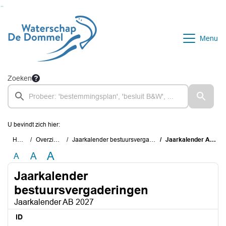
Ga naar de inhoud van deze pagina
Ga naar het zoeken
Ga naar het menu
Menu
Zoeken
U bevindt zich hier:
Home
Overzichten
Jaarkalender bestuursvergaderingen
Jaarkalender AB 2027
A
A
A
Jaarkalender
bestuursvergaderingen
Jaarkalender AB 2027
ID