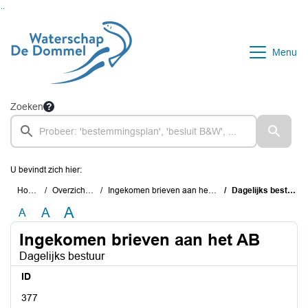
Ga naar de inhoud van deze pagina
Ga naar het zoeken
Ga naar het menu
Menu
Zoeken
U bevindt zich hier:
Home
Overzichten
Ingekomen brieven aan het AB
Dagelijks bestuur
A
A
A
Ingekomen brieven aan het AB
Dagelijks bestuur
ID
377