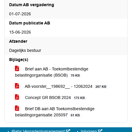
Datum AB vergadering
01-07-2026
Datum publicatie AB
15-06-2026
Afzender
Dagelijks bestuur
Bijlage(s)
Brief aan AB - Toekomtbestendige
belastingorganisatie (BSOB)
70 KB
AB-voorstel__198692__ - 12062024
287 KB
Concept GR BSOB 2024
175 KB
Brief DB aan AB Toekomstbestendige
belastingorganisatie 205097
61 KB
iBabs Vergadermanagement
Inloggen