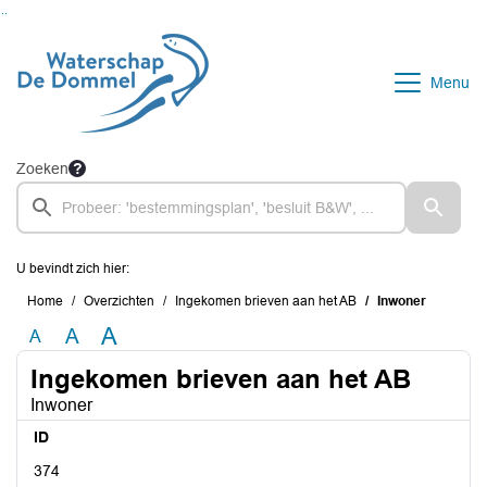
Ga naar de inhoud van deze pagina
Ga naar het zoeken
Ga naar het menu
Menu
Zoeken
U bevindt zich hier:
Home
Overzichten
Ingekomen brieven aan het AB
Inwoner
A
A
A
Ingekomen brieven aan het AB
Inwoner
ID
374