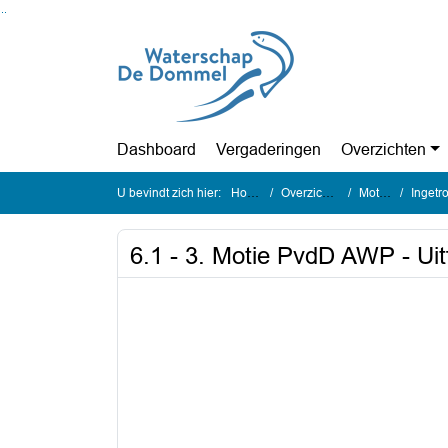
Ga naar de inhoud van deze pagina
Ga naar het zoeken
Ga naar het menu
Dashboard
Vergaderingen
Overzichten
U bevindt zich hier:
Home
Overzichten
Moties
Ingetrok
6.1 - 3. Motie PvdD AWP - Uitf