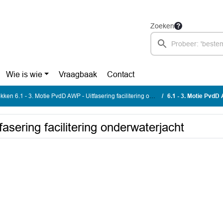
Zoeken
Wie is wie
Vraagbaak
Contact
ken 6.1 - 3. Motie PvdD AWP - Uitfasering facilitering onderwaterjacht
6.1 - 3. Motie PvdD AW
asering facilitering onderwaterjacht