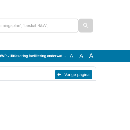
A
A
A
P - Uitfasering facilitering onderwaterjacht
Vorige pagina