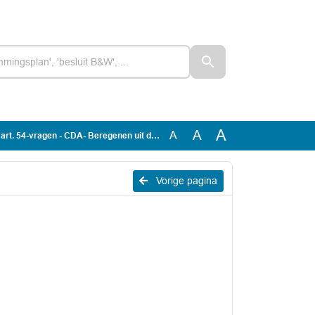
A
A
A
. 54-vragen - CDA- Beregenen uit de Zandleij
Vorige pagina