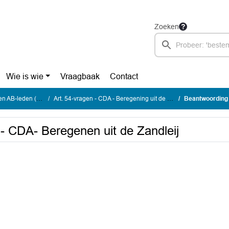
Zoeken
Wie is wie
Vraagbaak
Contact
B-leden (art. 54)
Art. 54-vragen - CDA - Beregening uit de Zandleij
Beantwoording art
- CDA- Beregenen uit de Zandleij