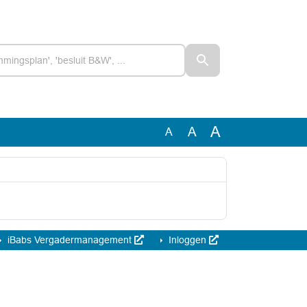
A
A
A
iBabs Vergadermanagement
Inloggen