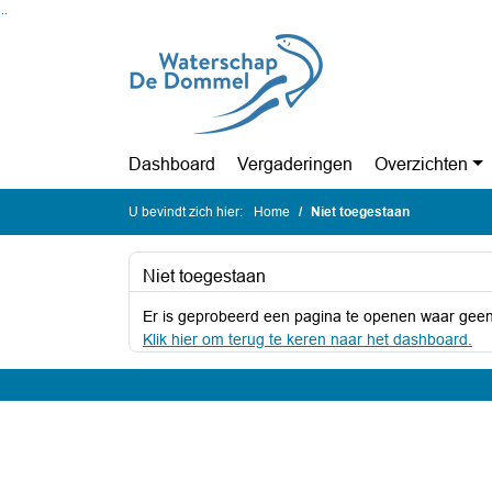
Ga naar de inhoud van deze pagina
Ga naar het zoeken
Ga naar het menu
Dashboard
Vergaderingen
Overzichten
U bevindt zich hier:
Home
Niet toegestaan
Niet toegestaan
Er is geprobeerd een pagina te openen waar geen
Klik hier om terug te keren naar het dashboard.