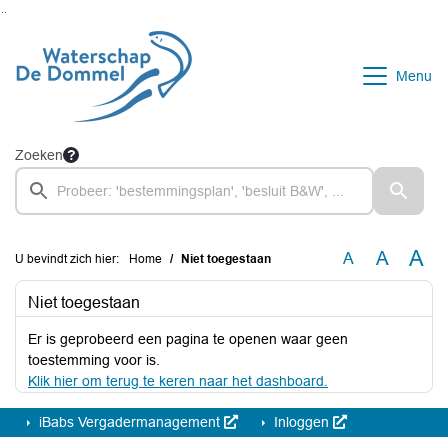
Ga naar de inhoud van deze pagina
Ga naar het zoeken
Ga naar het menu
Menu
Zoeken
A
A
A
U bevindt zich hier:
Home
Niet toegestaan
Niet toegestaan
Er is geprobeerd een pagina te openen waar geen
toestemming voor is.
Klik hier om terug te keren naar het dashboard.
iBabs Vergadermanagement
Inloggen