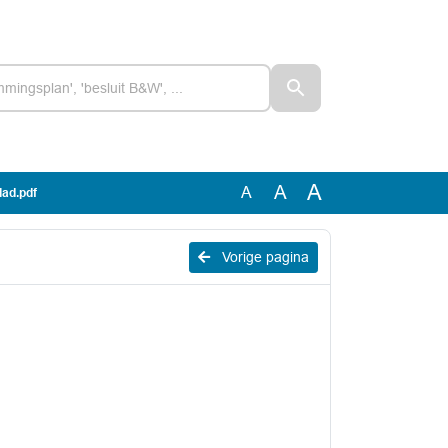
A
A
A
lad.pdf
Vorige pagina