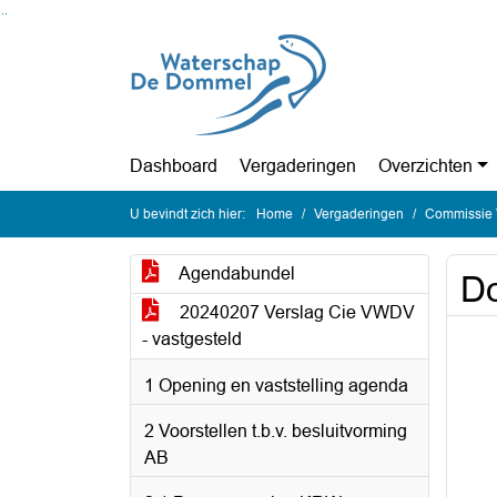
Ga naar de inhoud van deze pagina
Ga naar het zoeken
Ga naar het menu
Dashboard
Vergaderingen
Overzichten
U bevindt zich hier:
Home
Vergaderingen
Commissie Vo
Agendabundel
Do
20240207 Verslag Cie VWDV
- vastgesteld
1 Opening en vaststelling agenda
2 Voorstellen t.b.v. besluitvorming
AB